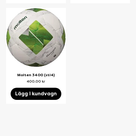
Molten 3400 (stl4)
Pris
400,00 kr
Lägg i kundvagn