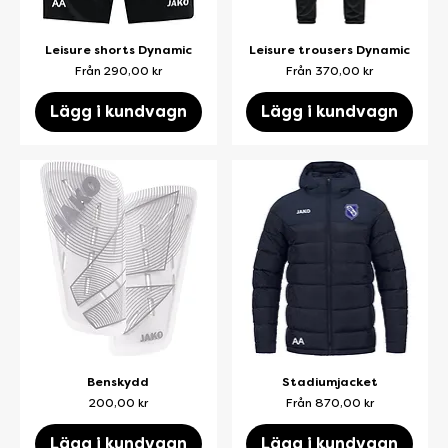
Leisure shorts Dynamic
Leisure trousers Dynamic
Reapris
Reapris
Från
290,00 kr
Från
370,00 kr
Lägg i kundvagn
Lägg i kundvagn
Benskydd
Stadiumjacket
Pris
Reapris
200,00 kr
Från
870,00 kr
Lägg i kundvagn
Lägg i kundvagn