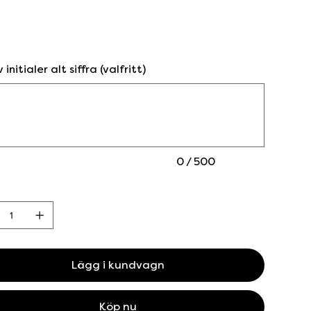
 initialer alt siffra (valfritt)
0 / 500
Lägg i kundvagn
Köp nu