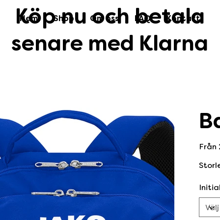
Köp nu och betala
Hem
Shop
Om oss
FAQ
Kontakt
senare med Klarna
B
Från
Storl
Initia