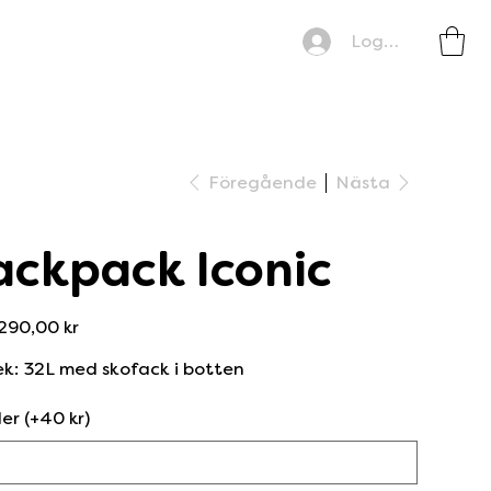
Logga in
Föregående
Nästa
ackpack Iconic
Pris
290,00 kr
ek: 32L med skofack i botten
ler (+40 kr)