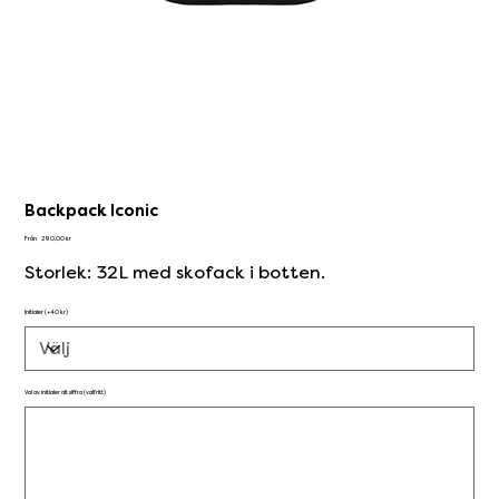
Backpack Iconic
Pris
Från
290,00 kr
Storlek: 32L med skofack i botten.
Initialer (+40 kr)
Val av initialer alt siffra (valfritt)
Upp
till
500
tecken.