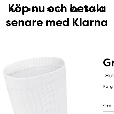
Köp nu och betala
Hem
Shop
Om oss
FAQ
Kontakt
senare med Klarna
G
Pris
129,0
Färg
Size