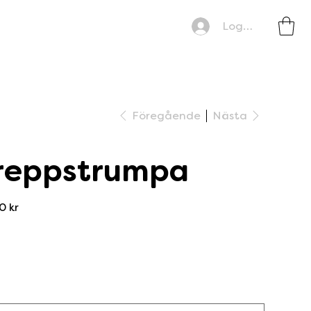
Logga in
Föregående
Nästa
reppstrumpa
0 kr