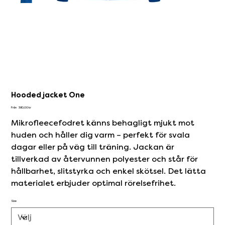
Hooded jacket One
Pris
Från
380,00 kr
Mikrofleecefodret känns behagligt mjukt mot
huden och håller dig varm – perfekt för svala
dagar eller på väg till träning. Jackan är
tillverkad av återvunnen polyester och står för
hållbarhet, slitstyrka och enkel skötsel. Det lätta
materialet erbjuder optimal rörelsefrihet.
Size