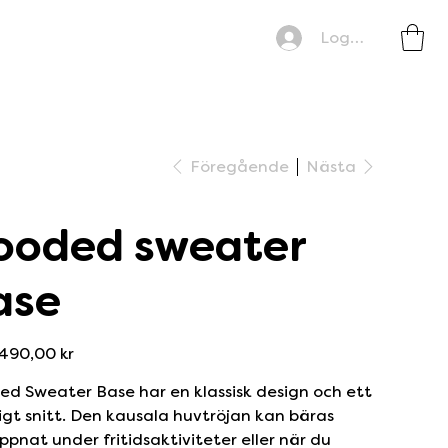
Logga in
Föregående
Nästa
ooded sweater
ase
Pris
490,00 kr
d Sweater Base har en klassisk design och ett
igt snitt. Den kausala huvtröjan kan bäras
ppnat under fritidsaktiviteter eller när du