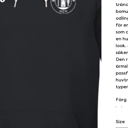
träna
bomul
odlin
för e
som d
en hu
look.
säker
Den r
ärmsl
passf
huvtr
typer
Färg
Size