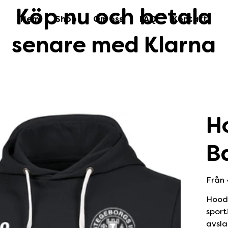
Köp nu och betala
Hem
Shop
Om oss
FAQ
Kontakt
senare med Klarna
H
B
Från
Hoode
sport
avsla