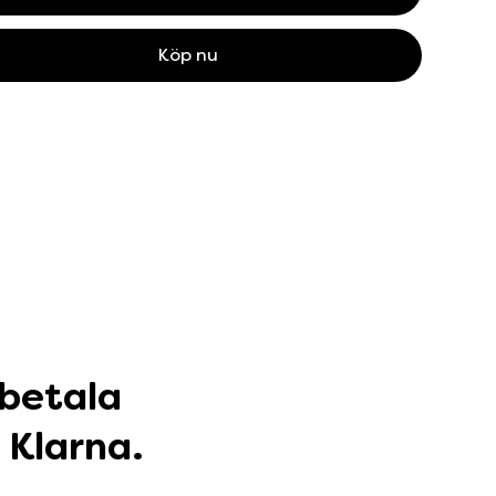
Köp nu
 betala
 Klarna.