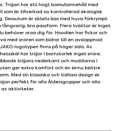
r. Tröjan har ett högt bomullsinnehåll med
l som är tillverkad av kontrollerad ekologisk
g. Dessutom är sätets bas med huva förkrympt
n långvarig, bra passform. Flera tvättar är inget
u behöver oroa dig för. Hoodien har fickor och
va med snören som bidrar till en avslappnad
 JAKO-logotypen finns på höger sida. Av
hetsskäl har tröjor i barnstorlek inget snöre.
ibbade tröjans nederkant och muddarna i
uten ger extra komfort och en ännu bättre
orm. Med sin klassiska och tidlösa design är
öjan perfekt för alla åldersgrupper och alla
 av aktiviteter.