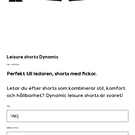
Leisure shorts Dynamic
Pris
Från
290,00 kr
Perfekt till ledaren, shorts med fickor.
Letar du efter shorts som kombinerar stil, komfort
och hållbarhet? Dynamic leisure shorts är svaret!
Size
Initialer (+40 kr)