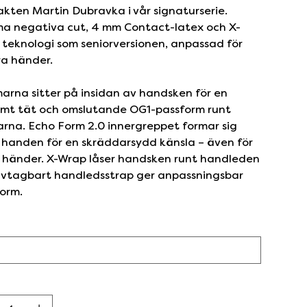
kten Martin Dubravka i vår signaturserie.
a negativa cut, 4 mm Contact-latex och X-
teknologi som seniorversionen, anpassad för
ra händer.
rna sitter på insidan av handsken för en
emt tät och omslutande OG1-passform runt
arna. Echo Form 2.0 innergreppet formar sig
 handen för en skräddarsydd känsla – även för
 händer. X-Wrap låser handsken runt handleden
avtagbart handledsstrap ger anpassningsbar
orm.