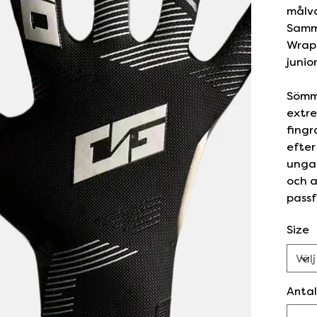
målva
Samm
Wrap 
junio
Sömma
extr
fingr
efter
unga
och 
passf
Size
Antal