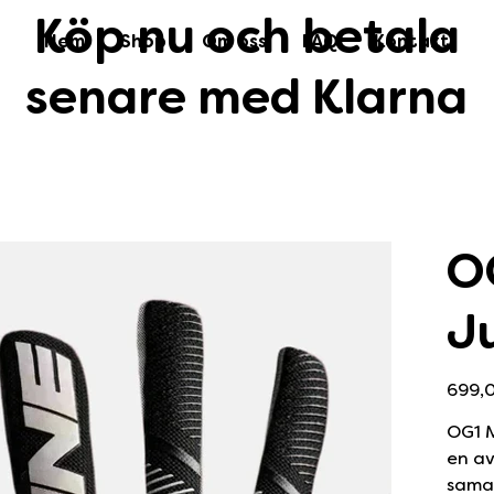
Köp nu och betala
Hem
Shop
Om oss
FAQ
Kontakt
senare med Klarna
O
J
Originalpr
699,0
OG1 M
en av
sama