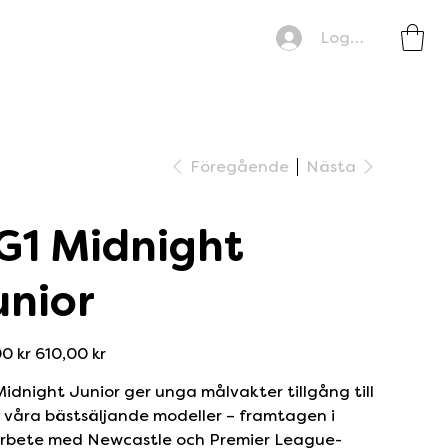
Logga in
Föregående
Nästa
G1 Midnight
unior
is
Reapris
0 kr
610,00 kr
idnight Junior ger unga målvakter tillgång till
 våra bästsäljande modeller – framtagen i
rbete med Newcastle och Premier League-