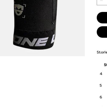
Storl
S
4
5
6