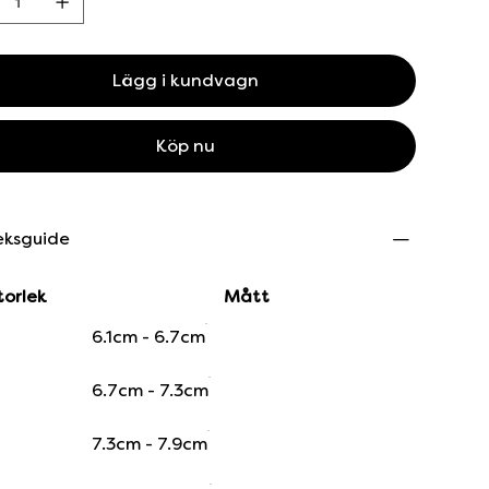
Lägg i kundvagn
Köp nu
eksguide
torlek
Mått
6.1cm - 6.7cm
6.7cm - 7.3cm
7.3cm - 7.9cm