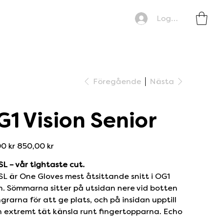
Logga in
Föregående
Nästa
1 Vision Senior
is
Reapris
0 kr
850,00 kr
SL – vår tightaste cut.
SL är One Gloves mest åtsittande snitt i OG1
n. Sömmarna sitter på utsidan nere vid botten
ngrarna för att ge plats, och på insidan upptill
n extremt tät känsla runt fingertopparna. Echo