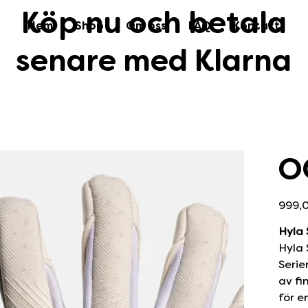
Köp nu och betala
Hem
Shop
Om oss
FAQ
Kontakt
senare med Klarna
OG
Originalpr
999,0
Hyla 
Hyla 
Serie
av fi
för e