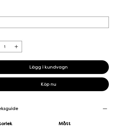
Lägg i kundvagn
Köp nu
eksguide
torlek
Mått