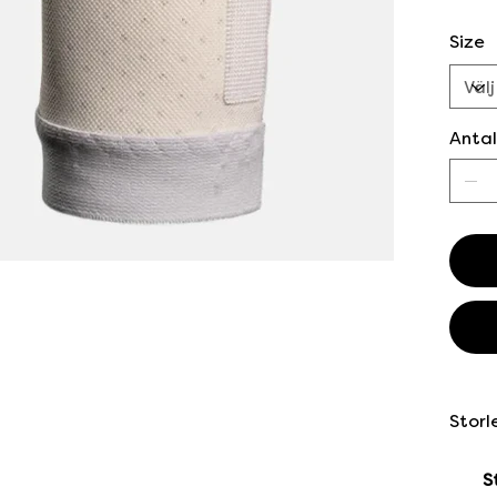
Size
Antal
Storl
S