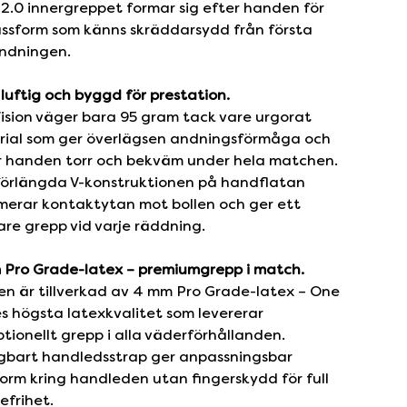
2.0 innergreppet formar sig efter handen för
ssform som känns skräddarsydd från första
ndningen.
 luftig och byggd för prestation.
ision väger bara 95 gram tack vare urgorat
rial som ger överlägsen andningsförmåga och
r handen torr och bekväm under hela matchen.
förlängda V-konstruktionen på handflatan
erar kontaktytan mot bollen och ger ett
re grepp vid varje räddning.
Pro Grade-latex – premiumgrepp i match.
n är tillverkad av 4 mm Pro Grade-latex – One
s högsta latexkvalitet som levererar
tionellt grepp i alla väderförhållanden.
gbart handledsstrap ger anpassningsbar
orm kring handleden utan fingerskydd för full
sefrihet.