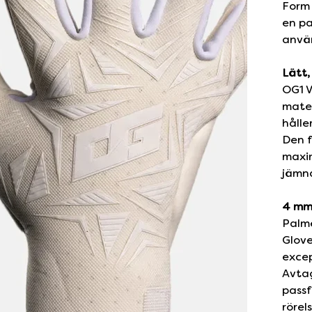
Form 
en pa
anvä
Lätt,
OG1 V
mate
hålle
Den 
maxim
jämna
4 mm 
Palme
Glove
excep
Avta
passf
rörel