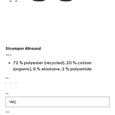
Strumpor Allround
Pris
120,00 kr
72 % polyester (recycled), 20 % cotton
(organic), 6 % elastane, 2 % polyamide
Färg
Size
Antal