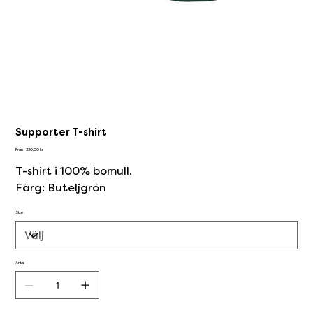
Supporter T-shirt
Pris
Från
220,00 kr
T-shirt i 100% bomull.
Färg: Buteljgrön
Size
Antal