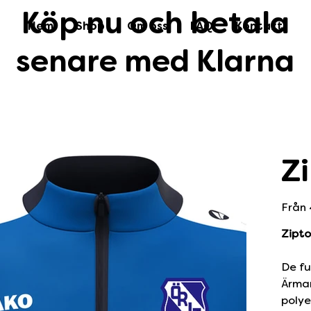
Köp nu och betala
Hem
Shop
Om oss
FAQ
Kontakt
senare med Klarna
Z
Från
Zipto
De fu
Ärmar
polye