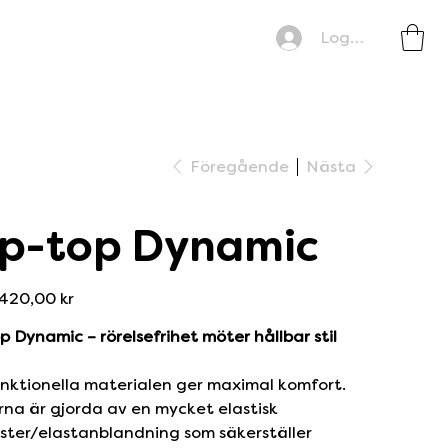
Logga in
Föregående
Nästa
ip-top Dynamic
Pris
420,00 kr
p Dynamic – rörelsefrihet möter hållbar stil
nktionella materialen ger maximal komfort.
na är gjorda av en mycket elastisk
ster/elastanblandning som säkerställer