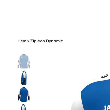
Hem
>
Zip-top Dynamic