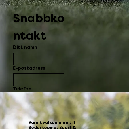
Snabbko
ntakt
Ditt namn
E-postadress
Telefon
Skicka
Varmt välkommen till
Söderköpings Sport &