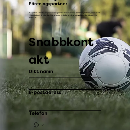
Föreningspartner
Vi utgår från Söderköping men arbetar gränslöst över hela landet. Kontakta gärna oss gärna för ett
förutsättningslöst möte där vi kan gå igenom vilka behov ni har och varför ni ska välja oss som
leverantör.
Snabbkont
akt
Ditt namn
E-postadress
Telefon