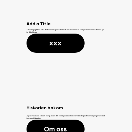
Add a Title
Add paragraph text. Click “Edit Text” to update the font, size and more. To change and reuse text themes, go
to Site Styles.
xxx
Historien bakom
Jag som startade Söderköpings Sport & Föreningspartner heter Emil Södling och har mångårig erfarenhet
inom golvläggning.
Om oss