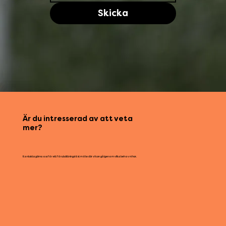
Skicka
Är du intresserad av att veta
mer?
Kontakta gärna oss för ett förutsättningslöst möte där vi kan gå igenom vilka behov ni har.