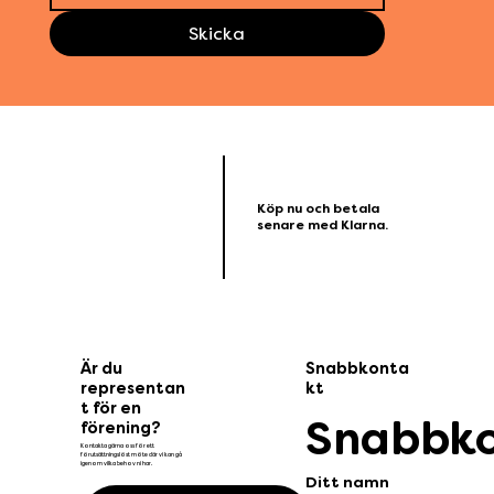
Skicka
Köp nu och betala
senare med Klarna.
Är du
Snabbkonta
representan
kt
t för en
Snabbk
förening?
Kontakta gärna oss för ett
förutsättningslöst möte där vi kan gå
igenom vilka behov ni har.
Ditt namn