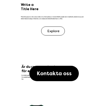
Write a
Title Here
This is the space to introduce visitors to the business or brand. Briefly explain who's behind it, what it does, and
what makes it unique. Share its core values and what this site has to offer.
Explore
Är du representant
för en förening?
Kontakta oss
Kontakta gärna oss på Emsö Sport för ett
förutsättningslöst möte där vi kan gå igenom vilka behov ni
har.