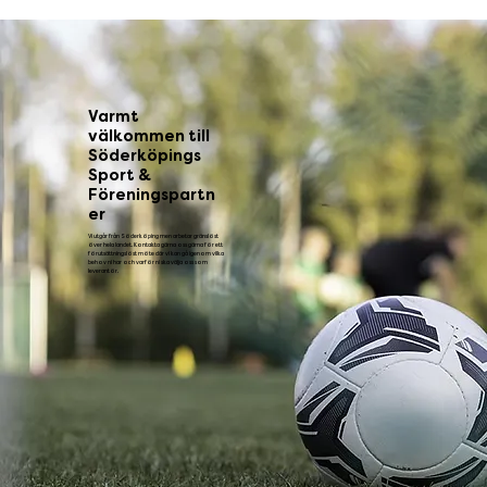
Varmt
välkommen till
Söderköpings
Sport &
Föreningspartn
er
Vi utgår från Söderköping men arbetar gränslöst
över hela landet. Kontakta gärna oss gärna för ett
förutsättningslöst möte där vi kan gå igenom vilka
behov ni har och varför ni ska välja oss som
leverantör.